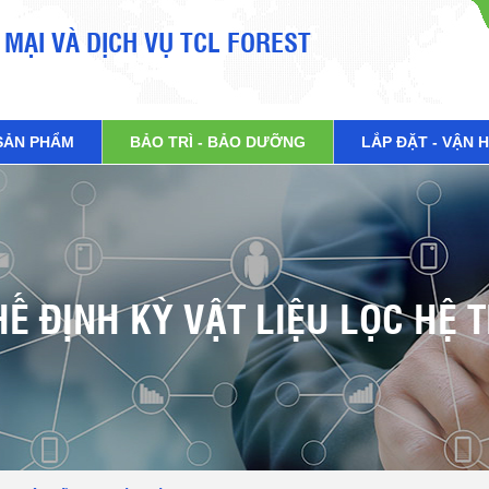
MẠI VÀ DỊCH VỤ TCL FOREST
SẢN PHẨM
BẢO TRÌ - BẢO DƯỠNG
LẮP ĐẶT - VẬN 
Ế ĐỊNH KỲ VẬT LIỆU LỌC HỆ 