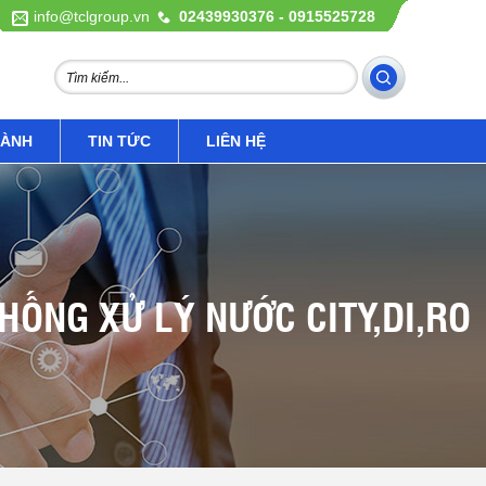
info@tclgroup.vn
02439930376 - 0915525728
HÀNH
TIN TỨC
LIÊN HỆ
THỐNG XỬ LÝ NƯỚC CITY,DI,RO